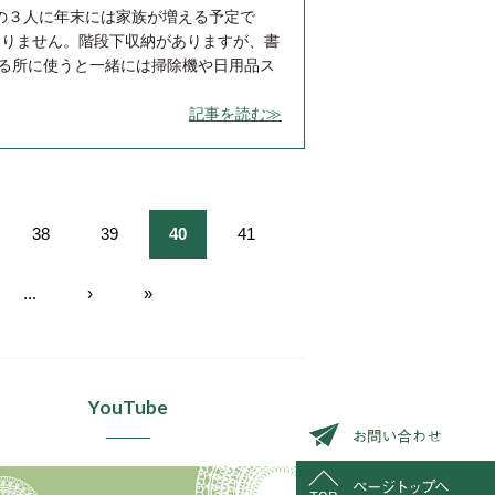
子の３人に年末には家族が増える予定で
ありません。階段下収納がありますが、書
する所に使うと一緒には掃除機や日用品ス
記事を読む≫
38
39
40
41
...
›
»
YouTube