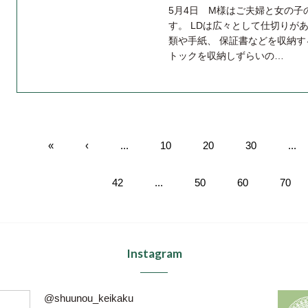
5月4日 M様はご夫婦と女の
す。 LDは広々として仕切りが
類や手紙、 保証書などを収納
トックを収納しずらいの…
«
‹
...
10
20
30
...
42
...
50
60
70
Instagram
@shuunou_keikaku