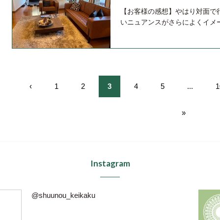
【お客様の感想】やはり対面で
いニュアンスがさらによくイメ
‹
1
2
3
4
5
...
1
»
Instagram
@shuunou_keikaku