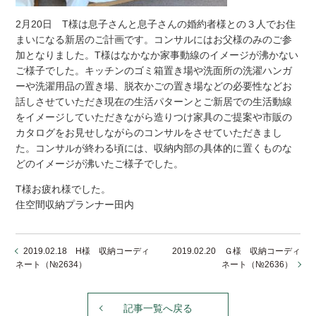
2月20日 T様は息子さんと息子さんの婚約者様との３人でお住
まいになる新居のご計画です。コンサルにはお父様のみのご参
加となりました。T様はなかなか家事動線のイメージが沸かない
ご様子でした。キッチンのゴミ箱置き場や洗面所の洗濯ハンガ
ーや洗濯用品の置き場、脱衣かごの置き場などの必要性などお
話しさせていただき現在の生活パターンとご新居での生活動線
をイメージしていただきながら造りつけ家具のご提案や市販の
カタログをお見せしながらのコンサルをさせていただきまし
た。コンサルが終わる頃には、収納内部の具体的に置くものな
どのイメージが沸いたご様子でした。
T様お疲れ様でした。
住空間収納プランナー田内
2019.02.18 H様 収納コーディ
2019.02.20 Ｇ様 収納コーディ
ネート（№2634）
ネート（№2636）
記事一覧へ戻る