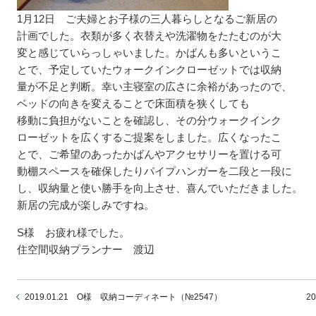
1月12日 ご夫婦とお子様の三人暮らしとなるご新居の
計画でした。衣類が多く衣替えや洗濯物をたたむのが大
変と感じていらっしゃいました。かばんも多いというこ
とで、予定していたウォークインクローゼットでは収納
量が不足と判断。幸い主寝室の広さに余裕があったので、
ベッドの向きを変えることで床面積を狭くしても
移動に負担がないことを確認し、その分ウォークインク
ローゼットを広くするご提案をしました。広くなったこ
とで、ご希望のあったかばんやアクセサリーを置ける可
動棚スペースを確保したりパイプハンガーを二段と一段に
し、収納量と使い勝手を向上させ、喜んでいただきました。
新居の完成が楽しみですね。
S様 お疲れ様でした。
住空間収納プランナー 渡辺
2019.01.21 O様 収納コーディネート（№2547）
2