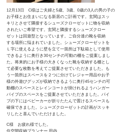
12月13日 C様はご夫婦と5歳、3歳、0歳の3人の男の子の
お子様とお住まいになる新居のご計画です。玄関はスッ
キリとさせて隣接するシューズクローゼットに物を収納
されたいご希望です。玄関と隣接するシューズクロー
ゼットは回遊型となっています。ご自分達の靴を収納
する場所に悩まれていました。シューズクローゼットを
Ｌ字に使えるように壁を立て一箇所は下駄箱として使用
できるように奥行き30センチの可動の棚をご提案しまし
た。将来的にお子様の大きくなった靴を収納する棚とし
て必要な枚数を考えてご提案させていただきました。も
う一箇所はスペースを２つに分けてレジャー用品やお子
様の外遊びグッズが収納できるように奥行45センチの可
動棚のスペースとレインコートが掛けれるようハンガー
パイプのスペースをご提案させていただきました。パイ
プの下にはベビーカーが折りたたんで置けるスペースも
確保できました。シューズクローゼットの計画がスッキ
リしたと喜んでいただけました。
C様 お疲れ様でした。
住空間収納プランナー 田内