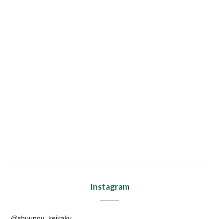
Instagram
@shuunou_keikaku