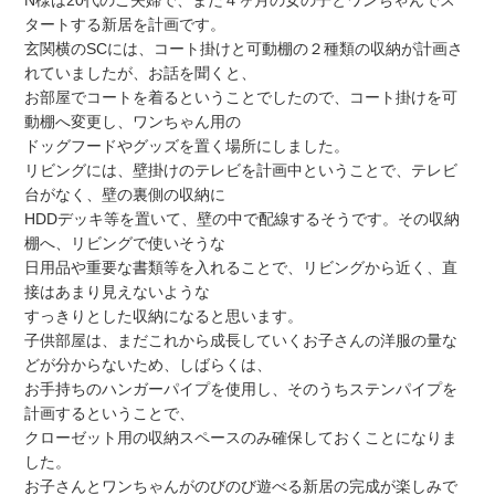
N様は20代のご夫婦で、まだ４ヶ月の女の子とワンちゃんでス
タートする新居を計画です。
玄関横のSCには、コート掛けと可動棚の２種類の収納が計画さ
れていましたが、お話を聞くと、
お部屋でコートを着るということでしたので、コート掛けを可
動棚へ変更し、ワンちゃん用の
ドッグフードやグッズを置く場所にしました。
リビングには、壁掛けのテレビを計画中ということで、テレビ
台がなく、壁の裏側の収納に
HDDデッキ等を置いて、壁の中で配線するそうです。その収納
棚へ、リビングで使いそうな
日用品や重要な書類等を入れることで、リビングから近く、直
接はあまり見えないような
すっきりとした収納になると思います。
子供部屋は、まだこれから成長していくお子さんの洋服の量な
どが分からないため、しばらくは、
お手持ちのハンガーパイプを使用し、そのうちステンパイプを
計画するということで、
クローゼット用の収納スペースのみ確保しておくことになりま
した。
お子さんとワンちゃんがのびのび遊べる新居の完成が楽しみで