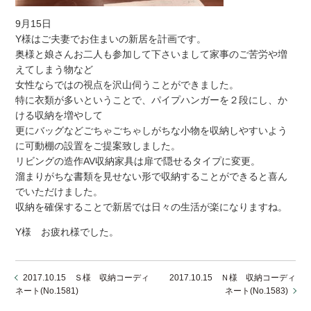
9月15日
Y様はご夫妻でお住まいの新居を計画です。
奥様と娘さんお二人も参加して下さいまして家事のご苦労や増
えてしまう物など
女性ならではの視点を沢山伺うことができました。
特に衣類が多いということで、パイプハンガーを２段にし、か
ける収納を増やして
更にバッグなどごちゃごちゃしがちな小物を収納しやすいよう
に可動棚の設置をご提案致しました。
リビングの造作AV収納家具は扉で隠せるタイプに変更。
溜まりがちな書類を見せない形で収納することができると喜ん
でいただけました。
収納を確保することで新居では日々の生活が楽になりますね。
Y様 お疲れ様でした。
2017.10.15 Ｓ様 収納コーディ
2017.10.15 Ｎ様 収納コーディ
ネート(No.1581)
ネート(No.1583)