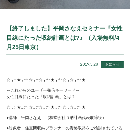
【終了しました】平岡さなえセミナー『女性
目線にたった収納計画とは?』（入場無料/4
月25日東京）
2019.3.28
お知らせ
☆.｡:･★.｡:*･☆.｡:*☆.｡:*･★.｡:*･☆.｡☆.｡:*･★
～これからのユーザー発信キーワード～
女性目線にたった「収納計画」とは？
☆.｡:･★.｡:*･☆.｡:*☆.｡:*･★.｡:*･☆.｡☆.｡:*･★
●講師 平岡さなえ （株式会社収納計画代表取締役）
●対象者 住空間収納プランナーの資格取得をご検討されている