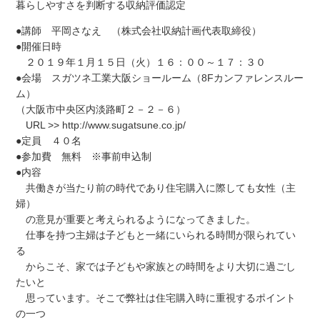
暮らしやすさを判断する収納評価認定
●講師 平岡さなえ （株式会社収納計画代表取締役）
●開催日時
２０１９年１月１５日（火）１６：００～１７：３０
●会場 スガツネ工業大阪ショールーム（8Fカンファレンスルー
ム）
（大阪市中央区内淡路町２－２－６）
URL >> http://www.sugatsune.co.jp/
●定員 ４０名
●参加費 無料 ※事前申込制
●内容
共働きが当たり前の時代であり住宅購入に際しても女性（主
婦）
の意見が重要と考えられるようになってきました。
仕事を持つ主婦は子どもと一緒にいられる時間が限られてい
る
からこそ、家では子どもや家族との時間をより大切に過ごし
たいと
思っています。そこで弊社は住宅購入時に重視するポイント
の一つ