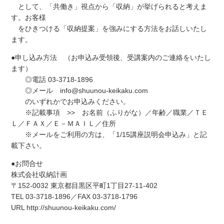
として、「共働き」視点から「収納」が挙げられると考えま
す。お客様
をひきつける「収納提案」を強みにする方法をお話しいたし
ます。
●申し込み方法 （お申込み受領後、受講案内のご連絡をいたし
ます）
◎電話 03-3718-1896
◎メール info@shuunou-keikaku.com
のいずれかでお申込みください。
※記載事項 >> お名前（ふりがな）／年齢／職業／ＴＥ
Ｌ／ＦＡＸ／Ｅ－ＭＡＩＬ／住所
※メールをご利用の方は、「1/15講座説明会申込み」と記
載下さい。
●お問合せ
株式会社収納計画
〒152-0032 東京都目黒区平町1丁目27-11-402
TEL 03-3718-1896／FAX 03-3718-1796
URL http://shuunou-keikaku.com/