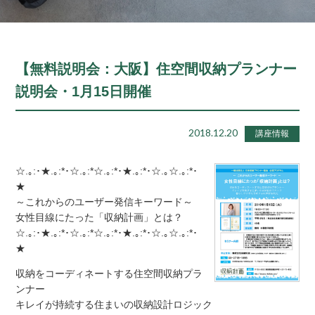
【無料説明会：大阪】住空間収納プランナー
説明会・1月15日開催
2018.12.20
講座情報
☆.｡:･★.｡:*･☆.｡:*☆.｡:*･★.｡:*･☆.｡☆.｡:*･
★
～これからのユーザー発信キーワード～
女性目線にたった「収納計画」とは？
☆.｡:･★.｡:*･☆.｡:*☆.｡:*･★.｡:*･☆.｡☆.｡:*･
★
収納をコーディネートする住空間収納プラ
ンナー
キレイが持続する住まいの収納設計ロジック