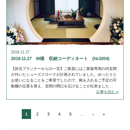
2019.11.27
2019.11.27 W様 収納コーディネート (№3204)
【担当プランナーからの一言】ご新居にはご家族専用の内玄関
が付いたシューズクロークが計画されていました。ゆったりと
お使いになることをご希望でしたので、靴を入れるご予定の可
動棚の位置を替え、玄関の間口を広げることが出来ました…
記事を読む≫
1
2
3
4
5
...
›
»