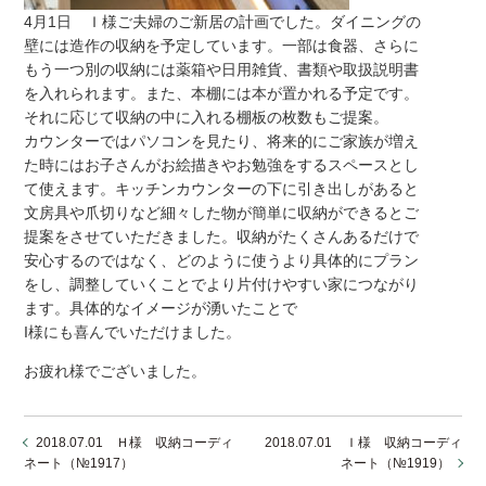
4月1日 Ｉ様ご夫婦のご新居の計画でした。ダイニングの
壁には造作の収納を予定しています。一部は食器、さらに
もう一つ別の収納には薬箱や日用雑貨、書類や取扱説明書
を入れられます。また、本棚には本が置かれる予定です。
それに応じて収納の中に入れる棚板の枚数もご提案。
カウンターではパソコンを見たり、将来的にご家族が増え
た時にはお子さんがお絵描きやお勉強をするスペースとし
て使えます。キッチンカウンターの下に引き出しがあると
文房具や爪切りなど細々した物が簡単に収納ができるとご
提案をさせていただきました。収納がたくさんあるだけで
安心するのではなく、どのように使うより具体的にプラン
をし、調整していくことでより片付けやすい家につながり
ます。具体的なイメージが湧いたことで
I様にも喜んでいただけました。
お疲れ様でございました。
2018.07.01 Ｈ様 収納コーディ
2018.07.01 Ｉ様 収納コーディ
ネート（№1917）
ネート（№1919）