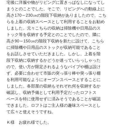
宅後に洋服や物がリビングに置きっぱなしになってし
まうとのことでした。そこで、リビングへの動線上に
高さ170～230㎝の階段下収納がありましたので、こち
らを上着の収納スペースとして利用することをお勧め
しました。元々こちらの収納は掃除機や日用品のス
トック等を収納する予定とのことでしたので、隣に
高さ90～150㎝の階段下収納を新たに設けて、こちら
に掃除機や日用品のストックが収納可能であること
をお話しさせていただきました。しかし、上着を階
段下収納に収納するかどうか迷っていらっしゃった
ので、使い方が限定されるようなパイプや棚は設け
ず、必要に合わせて市販の突っ張り棒や突っ張り棚
を利用可能なようにオープンスペースとすることに
しました。各部屋の収納もそれぞれ何を収納するか
確認し、収納予備として利用予定だったロフトス
ペースを特に使用せずに済みそうであることが確認
できました。ロフトはご主人様の趣味スペースとし
て広々と使えそうですね。
Ｋ様 お疲れ様でした。