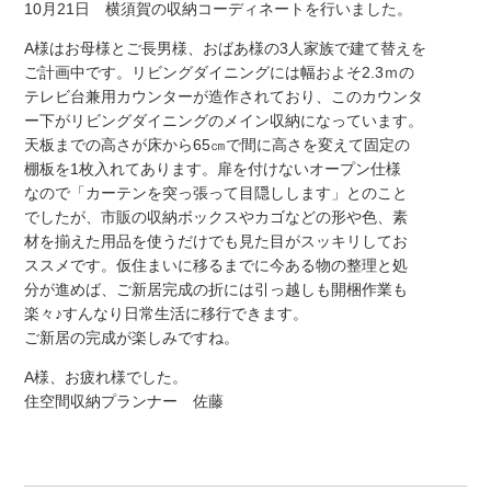
10月21日 横須賀の収納コーディネートを行いました。
A様はお母様とご長男様、おばあ様の3人家族で建て替えを
ご計画中です。リビングダイニングには幅およそ2.3ｍの
テレビ台兼用カウンターが造作されており、このカウンタ
ー下がリビングダイニングのメイン収納になっています。
天板までの高さが床から65㎝で間に高さを変えて固定の
棚板を1枚入れてあります。扉を付けないオープン仕様
なので「カーテンを突っ張って目隠しします」とのこと
でしたが、市販の収納ボックスやカゴなどの形や色、素
材を揃えた用品を使うだけでも見た目がスッキリしてお
ススメです。仮住まいに移るまでに今ある物の整理と処
分が進めば、ご新居完成の折には引っ越しも開梱作業も
楽々♪すんなり日常生活に移行できます。
ご新居の完成が楽しみですね。
A様、お疲れ様でした。
住空間収納プランナー 佐藤