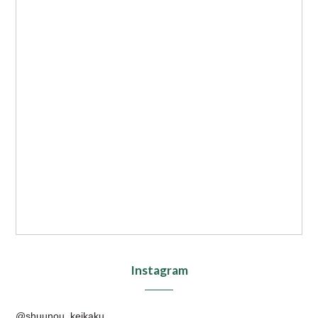
Instagram
@shuunou_keikaku