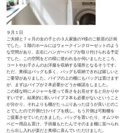
９月１日
ご夫婦と７ヶ月の女の子との３人家族のY様のご新居の計画
でした。１階のホールにはウォークインクローゼットのよう
な空間があり、左右にハンガーパイプが取り付けられる予定
でした。この空間をどの様に使われるか伺いましたところ、
コートやお子さんのお洋服を収納する場所となるそうです。
ただ、奥様はバッグも多く、バッグも収納できれば嬉しいと
ご要望がありました。パイプの上の棚にもバッグは置けます
が、まずはパイプが２本必要かどうか確認をしました。
この様な時にメジャーを使って長さをお見せすると分かりや
すいです。結果的に長いパイプ２本も必要がないということ
が分かり、それよりも棚がたっぷりあったほうが良いとのこ
とでしたので片側だけパイプを残し、もう片側は可動棚を
ご提案させていただきました。バッグを置いたり、オムツや
ベビー用品も置け、子供服もたたんでそのまま棚に並べられ
たら出し入れが楽だと奥様に喜んでいただけました。