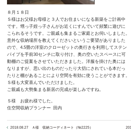
８月１８日
Ｓ様はお父様お母様と３人でお住まいになる新築をご計画中
です。甥っ子姪っ子さんがお近くにすんでいて頻繁に遊びに
こられるそうです。ご親戚も集まるご家庭とお伺いしました。
意外な収納場所を教えてくださいというご要望がありました
ので、4.5畳の洋室のクローゼットの奥行きを利用してステン
パイプを手前30センチに取り付け、奥の空いたスペースに可
動棚のご提案をさせていただきました。洋服を掛けた奥には
なりますが、思い出のものだったり大切にされている本だっ
たりと棚があることにより空間を有効に使うことができます。
Ｓ様も大変喜んでいただけました。
ご親戚も大勢集まる新居の完成が楽しみですね。
Ｓ様 お疲れ様でした。
住空間収納プランナー 田内
2018.08.27 Ａ様 収納コーディネート（№2225）
2