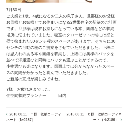
7月30日
ご夫婦と1歳、4歳になるお二人の息子さん、旦那様のお父様
お母様とお姉様とでお住まいになる2世帯住宅の新築のご計画
です。旦那様は現在お持ちになっている本、図鑑などの収納
場所に悩まれていました。寝室のクローゼットの端には壁と
壁で挟まれた50センチ程のスペースがあります。そちらに30
センチの可動の棚のご提案をさせていただきました。下段に
は思入れのある本や図鑑を収納し、上段には奥様のバックを
並べて洋服選びと同時にバックも選ぶことができるので、
小物選びも楽になります。図面上では分からなかったスペー
スの間隔が分かったと喜んでいただきました。
ご新居の完成が楽しみですね。
Y様 お疲れさまでした。
住空間収納プランナー 田内
2018.08.11 Ｔ様 収納コーディ
2018.08.11 Ｏ様 収納コーディネ
ネート（№2187）
ート（№2189）