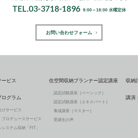
TEL.03-3718-1896
9:00～18:00 水曜定休
お問い合わせフォーム
サービス
住空間収納プランナー認定講座
収納
認定試験講座［ベーシック］
プログラム
講演
認定試験講座［エキスパート］
向けサービス
養成講座［マスター］
・プロデュースサービス
受講生の声
システム収納「FIT」