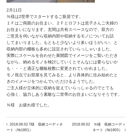
2月11日
Ｎ様は2世帯でスタートするご新居です。
１Ｆはご両親のお住まい、２Ｆとロフトは息子さんご夫婦の
お住まいになります。玄関は共有スペースなので、双方の
ご意見を伺いながら収納内部や収納するモノについてお話
してまいりました。もともと少ないより多いほうがいい、と
収納内部の棚板も多めに設定されていらっしゃいました。
実際にスケールを合わせた展開図でイメージをご覧いただき
ながら、納めるモノを検討していくとそんなには要らないか
も・・・と適正な棚板枚数に変更されていかれました。
モノ視点でお部屋を見てみると、より具体的に住み始めたと
きのイメージをつかんでいただけるようでした。
ご主人様が立体的に収納を捉えていらっしゃるのでとても
心強く、協力しあう素敵な二世帯のお住まいになりそうです。
Ｎ様 お疲れ様でした。
2018.06.02 T様 収納コーディネ
2018.06.02 Ｎ様 収納コーディ
ート（№1801）
ネート（№1803）