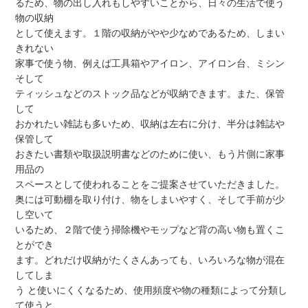
るため、物の出し入れもしやすいことから、日々の生活で使う
物の収納
として使えます。１階の収納がやや少なめであるため、しまい
きれない
家事で使う物、例えば工具箱やアイロン、アイロン台、ミシン
そして
ティッシュなどのストック品などが収納できます。また、保管
して
おかれたい雑誌も多いため、収納は左右に分け、半分は雑誌や
保管して
おきたい書類や取扱説明書などのために使い、もう片側に家事
用品の
スペースとして使われることをご提案させていただきました。
奥には可動棚を取り付け、物をしまいやすく、そして手前が少
し空いて
いるため、２階で使う掃除機やモップなど背の高い物も置くこ
とができ
ます。どれだけ収納がたくさんあっても、いろいろな物が混在
してしま
う と使いにくくなるため、使用頻度や物の種類によって分類し
て使うと