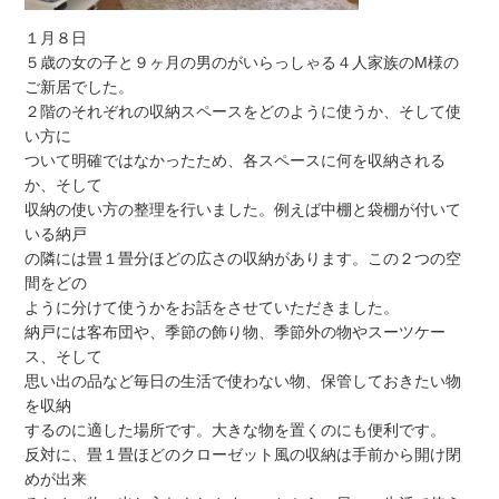
１月８日
５歳の女の子と９ヶ月の男のがいらっしゃる４人家族のM様の
ご新居でした。
２階のそれぞれの収納スペースをどのように使うか、そして使
い方に
ついて明確ではなかったため、各スペースに何を収納される
か、そして
収納の使い方の整理を行いました。例えば中棚と袋棚が付いて
いる納戸
の隣には畳１畳分ほどの広さの収納があります。この２つの空
間をどの
ように分けて使うかをお話をさせていただきました。
納戸には客布団や、季節の飾り物、季節外の物やスーツケー
ス、そして
思い出の品など毎日の生活で使わない物、保管しておきたい物
を収納
するのに適した場所です。大きな物を置くのにも便利です。
反対に、畳１畳ほどのクローゼット風の収納は手前から開け閉
めが出来