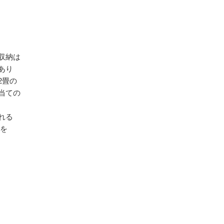
収納は
あり
2畳の
当ての
れる
物を