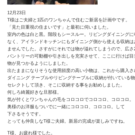
12月23日
T様はご夫婦と1匹のワンちゃんで住むご新居を計画中です。
「見た目重視の住まいです」と最初に伺いました。
室内の色は白と黒。階段もシースルー。リビングダイニングに
なく、アイランドキッチンにもダイニング側から使える収納は
ませんでした。さすがにそれでは物が溢れてしまうので、広さ
パントリーの可動棚や引き出しを充実させて、ここに行けば目
物が見つかるようにしました。
出たままになりそうな使用頻度の高い小物は、これから購入さ
ダイニング テーブルやリビングテーブルに収納が付いている
セレクトして頂き、そこに収納する事をお勧めしました。
何しろ綺麗好きな旦那様。
気が付くとワンちゃんの毛をコロコロでコロコロ、コロコロ。
奥様のお洋服もついでに一緒にコロコロ、コロコロ。して
下さるそうです。
とっても仲良しなT様ご夫婦。新居の完成が楽しみですね。
T様、お疲れ様でした。