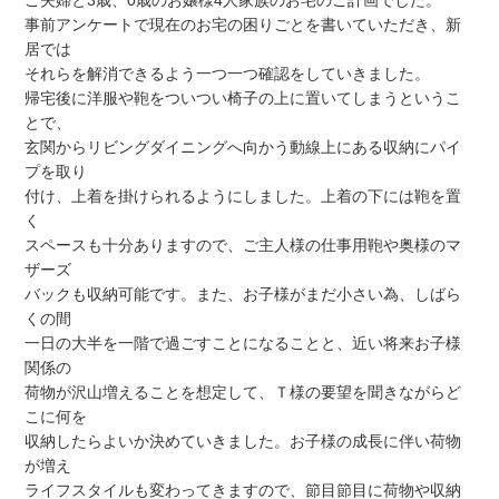
ご夫婦と3歳、0歳のお嬢様4人家族のお宅のご計画でした。
事前アンケートで現在のお宅の困りごとを書いていただき、新
居では
それらを解消できるよう一つ一つ確認をしていきました。
帰宅後に洋服や鞄をついつい椅子の上に置いてしまうというこ
とで、
玄関からリビングダイニングへ向かう動線上にある収納にパイ
プを取り
付け、上着を掛けられるようにしました。上着の下には鞄を置
く
スペースも十分ありますので、ご主人様の仕事用鞄や奥様のマ
ザーズ
バックも収納可能です。また、お子様がまだ小さい為、しばら
くの間
一日の大半を一階で過ごすことになることと、近い将来お子様
関係の
荷物が沢山増えることを想定して、Ｔ様の要望を聞きながらど
こに何を
収納したらよいか決めていきました。お子様の成長に伴い荷物
が増え
ライフスタイルも変わってきますので、節目節目に荷物や収納