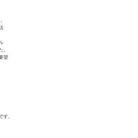
す。
活
ル
た。
要望
です。