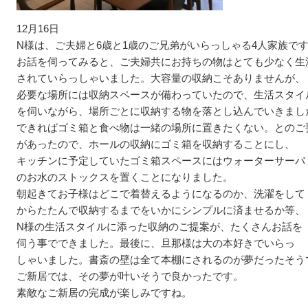
12月16日
N様は、ご夫婦と6歳と1歳のご兄弟がいらっしゃる4人家族で
お話を伺ってみると、ご夫婦共にお持ちの物はとても少なく生
されていらっしゃいました。大容量の収納こそありませんが、
必要な場所には収納スペースが備わっていたので、生活スタイ
を伺いながら、場所ごとに収納する物を落とし込んでいきまし
できればゴミ箱と食べ物は一緒の場所に置きたくない。とのご
があったので、ホールの収納にゴミ箱を収納することにし、
キッチンに予定していたゴミ箱スペースにはウォーターサーバ
のお水のストックスを置くことになりました。
朝起きてお子様はどこで着替えるようになるのか、洗濯をして
からたたんで収納するまでをいかにシンプルに済ませるか等、
N様の生活スタイルに添った収納のご提案が、たくさんお話を
伺う事でできました。最後に、旦那様は大の本好きでいらっ
しゃいました。書斎の壁は全て本棚にされるのが夢だったそう
ご新居では、その夢が叶いそうで良かったです。
素敵なご新居の完成が楽しみですね。