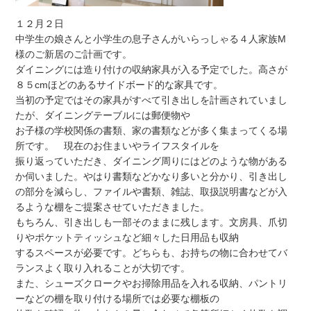
１２月２日
中学生の娘さんと小学生の息子さんがいらっしゃる４人家族M
様のご新居のご計画です。
ダイニングには造り付けの収納家具が入る予定でした。高さが
８５cmほどのあるサイドボード的な家具です。
当初の予定ではその家具がすべて引き出しを計画されていまし
たが、ダイニングテーブルには郵便物や
お子様の学校関係の書類、家の書類などが多く集まってくる場
所です。 現在のお住まいやライフスタイルを
振り返っていただき、ダイニング周りにはどのような物がある
か伺いました。やはり書類などかなり多いと分かり、引き出し
の部分を減らし、ファイルや書類、雑誌、取扱説明書などが入
るような棚をご提案させていただきました。
もちろん、引き出しも一部そのままに残します。文房具、爪切
りやポケットティッシュなど細々した日用品も収納
するスペースが必要です。どちらも、お持ちの物に合わせてバ
ランスよく取り入れることが大切です。
また、シューズクロークやお掃除用品を入れる収納、パントリ
ーなどの棚を取り付ける場所では必要な棚板の