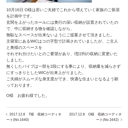
10月16日 O様は若いご夫婦でこれから増えていく家族のご新居
を計画中です。
玄関を上がったホールには奥行の深い収納が設置されていたの
で、中に収納する物を確認しながら、
無駄なスペースが出来ないようにご提案させて頂きました。
主寝室にあるWICはコの字型で計画されていましたが、ご主人
と奥様のスペースを
それぞれ分けたいとのご要望があり、I型2列の収納に変更いた
しました。
無くしたパイプは一部を2段にする事により、収納量を減らさず
にすっきりとしたWICが出来上がりました。
ご夫婦がスムーズな身支度ができ、快適な住まいとなるよう願
っております。
O様 お疲れ様でした。
2017.12.8 T様 収納コーディネ
2017.12.8 O様 収納コーディネ
ート(No.1640)
ート(No.1642)