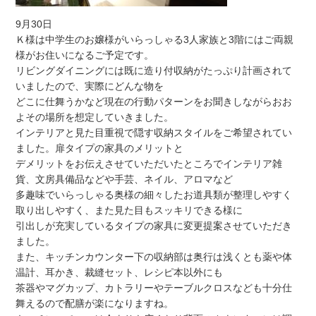
9月30日
Ｋ様は中学生のお嬢様がいらっしゃる3人家族と3階にはご両親
様がお住いになるご予定です。
リビングダイニングには既に造り付収納がたっぷり計画されて
いましたので、実際にどんな物を
どこに仕舞うかなど現在の行動パターンをお聞きしながらおお
よその場所を想定していきました。
インテリアと見た目重視で隠す収納スタイルをご希望されてい
ました。扉タイプの家具のメリットと
デメリットをお伝えさせていただいたところでインテリア雑
貨、文房具備品などや手芸、ネイル、アロマなど
多趣味でいらっしゃる奥様の細々したお道具類が整理しやすく
取り出しやすく、また見た目もスッキリできる様に
引出しが充実しているタイプの家具に変更提案させていただき
ました。
また、キッチンカウンター下の収納部は奥行は浅くとも薬や体
温計、耳かき、裁縫セット、レシピ本以外にも
茶器やマグカップ、カトラリーやテーブルクロスなども十分仕
舞えるので配膳が楽になりますね。