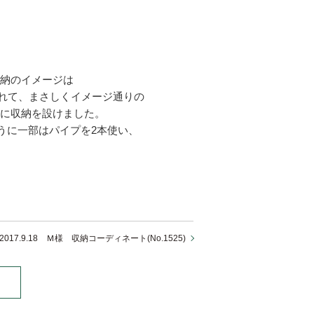
収納のイメージは
れて、まさしくイメージ通りの
横に収納を設けました。
うに一部はパイプを2本使い、
2017.9.18 Ｍ様 収納コーディネート(No.1525)