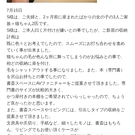
7月15日
S様は、ご夫婦と、2ヶ月前に産まれたばかりの女の子の3人ご家
族＋猫ちゃん2匹です。
S様は、ご本人曰く片付けが嫌いとの事でしたが、ご新居の収納
計画は
既に色々とお考えでしたので、スムーズにお打ち合わせを進め
ていく事が出来ました。
猫ちゃんの毛が色んな所に舞ってしまうのがお悩みとの事で、
殆どの収納に扉を付け、
毛をシャットアウトする事になりました。また、本（専門書）
を沢山お持ちとの事でしたので、
書斎スペースにAVファニチャーをご提案させて頂きました。専
門書のサイズが比較的大きく、
かつ扉付きの本棚をご希望されていらっしゃったので、ちょう
ど良かったかと思います。
また、書斎スペースやリビングには、引出しタイプの収納をご
提案させて頂きました。
文房具や爪切り、手紙など、細々したモノは、書斎はもちろ
ん、リビングでもお使い頂くケースが