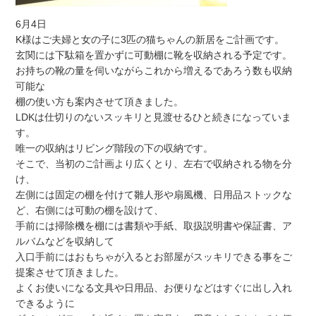
6月4日
K様はご夫婦と女の子に3匹の猫ちゃんの新居をご計画です。
玄関には下駄箱を置かずに可動棚に靴を収納される予定です。
お持ちの靴の量を伺いながらこれから増えるであろう数も収納
可能な
棚の使い方も案内させて頂きました。
LDKは仕切りのないスッキリと見渡せるひと続きになっていま
す。
唯一の収納はリビング階段の下の収納です。
そこで、当初のご計画より広くとり、左右で収納される物を分
け、
左側には固定の棚を付けて雛人形や扇風機、日用品ストックな
ど、右側には可動の棚を設けて、
手前には掃除機を棚には書類や手紙、取扱説明書や保証書、ア
ルバムなどを収納して
入口手前にはおもちゃが入るとお部屋がスッキリできる事をご
提案させて頂きました。
よくお使いになる文具や日用品、お便りなどはすぐに出し入れ
できるように