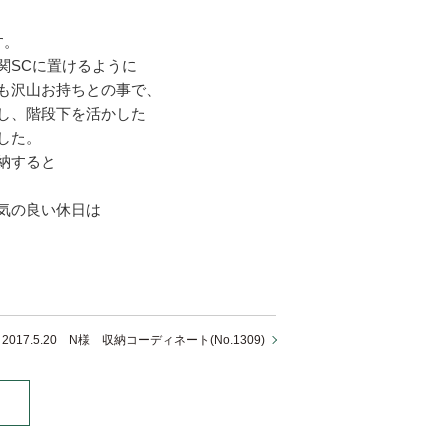
す。
関SCに置けるように
も沢山お持ちとの事で、
し、階段下を活かした
した。
納すると
気の良い休日は
2017.5.20 N様 収納コーディネート(No.1309)