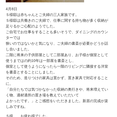
4月8日
Ｓ様邸は赤ちゃんとご夫婦の三人家族です。
Ｓ様邸は共働きのご夫婦で、仕事に関する持ち物が多く収納が
足りるかご心配のようでした。
ご自宅でお仕事をすることも多いそうで、ダイニングのカウン
ターでは
狭いのではないかと気になり、ご夫婦の書斎が必要かどうか話
し合いました。
二階に将来の子供部屋として二部屋あり、お子様が個室として
使うまではの約10年は一部屋を書斎とし、
個室として使うようになったら一階のリビングに隣接する洋室
を書斎とすることにしました。
そのため、造りつけの家具は置かず、置き家具で対応すること
に。
「自分たちでは気づかなかった収納の奥行きや、将来増えてい
く物、適材適所の置き場を教えていただいて
よかったです。」とご感想をいただきました。新居の完成が楽
しみですね。
Ｓ様 お疲れ様でした。