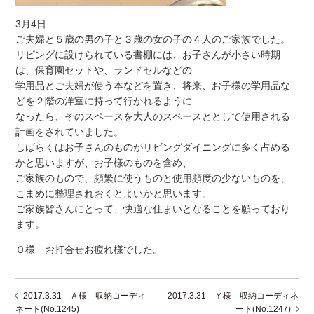
3月4日
ご夫婦と５歳の男の子と３歳の女の子の４人のご家族でした。
リビングに設けられている書棚には、お子さんが小さい時期
は、保育園セットや、ランドセルなどの
学用品とご夫婦が使う本などを置き、将来、お子様の学用品な
どを２階の洋室に持って行かれるように
なったら、そのスペースを大人のスペースととして使用される
計画をされていました。
しばらくはお子さんのものがリビングダイニングに多く占める
かと思いますが、お子様のものを含め、
ご家族のもので、頻繁に使うものと使用頻度の少ないものを、
こまめに整理されおくとよいかと思います。
ご家族皆さんにとって、快適な住まいとなることを願っており
ます。
Ｏ様 お打合せお疲れ様でした。
2017.3.31 Ａ様 収納コーディ
2017.3.31 Ｙ様 収納コーディネ
ネート(No.1245)
ート(No.1247)