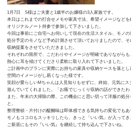
1月7日 S様はご夫妻と1歳半のお嬢様の3人家族です。
本日はこれまでの打合せメモや家具寸法、希望イメージなどを
オリジナルノート持参で参加して下さいました。
今回は事前にご自宅へお伺いして現在の生活スタイル、モノの
処分予定のモノなど予め計測させて頂いておりましたので、そ
収納提案をさせていただきました。
それぞれの箇所で、こだわりやイメージが明確でありながらも
熱心に耳を傾けてくださり柔軟に取り入れて下さいました。
ご計画中のプランに実際にお持ちの家具や収納ケースを落とし
空間のイメージがし易くなった様です。
笑顔が愛らしいMちゃんは人見知りもせずに、終始、元気にス
遊んでいてくれました。「お蔭でじっくり収納の話ができたわ
また、年末の大掃除の際、この機会にと思い切って洋服の処分
と。
整理整頓・片付けの醍醐味は即体感できる気持ちの変化でもあ
モノもココロもスッキリしたら、きっと「いい気」が入ってき
ご新居にもその『いい気』を継続して持ち込んで下さいね。