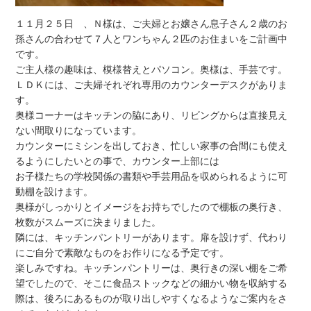
１１月２５日 、Ｎ様は、ご夫婦とお嬢さん息子さん２歳のお
孫さんの合わせて７人とワンちゃん２匹のお住まいをご計画中
です。
ご主人様の趣味は、模様替えとパソコン。奥様は、手芸です。
ＬＤＫには、ご夫婦それぞれ専用のカウンターデスクがありま
す。
奥様コーナーはキッチンの脇にあり、リビングからは直接見え
ない間取りになっています。
カウンターにミシンを出しておき、忙しい家事の合間にも使え
るようにしたいとの事で、カウンター上部には
お子様たちの学校関係の書類や手芸用品を収められるように可
動棚を設けます。
奥様がしっかりとイメージをお持ちでしたので棚板の奥行き、
枚数がスムーズに決まりました。
隣には、キッチンパントリーがあります。扉を設けず、代わり
にご自分で素敵なものをお作りになる予定です。
楽しみですね。キッチンパントリーは、奥行きの深い棚をご希
望でしたので、そこに食品ストックなどの細かい物を収納する
際は、後ろにあるものが取り出しやすくなるようなご案内をさ