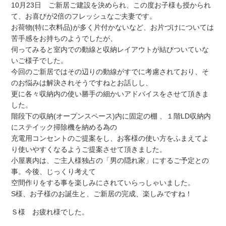
10月23日 ご新居ご建設を決められ、この度お子様も授かられ
て、お喜びが2倍のフレッシュなご夫妻です。
お荷物(特に衣料品)が多く片付かないなど、お片づけについては
苦手感をお持ちのようでしたが、
伺ってみると室内での動線と収納レイアウトが結びついていな
いご様子でした。
今回のご新居ではその辺りの動線がすでに考慮されており、そ
のお悩みは解決されそうですねとお話しし、
更に各々収納内の使い勝手の細かいアドバイスをさせて頂きま
した。
階段下の収納(オープンスペース)内に固定の棚 、１階LD収納内
にステイック掃除機を納める為の
充電用コンセントのご提案をし、お客様の使い方をふまえてよ
り使いやすくなるようご提案させて頂きました。
小屋裏内は、ご主人様独占の「男の隠れ家」にするご予定との
事。今後、じっくり考えて
空間作りをする事を楽しみにされていらっしゃいました。
S様、お子様のお誕生と、ご新居の完成、楽しみですね！
Ｓ様 お疲れ様でした。