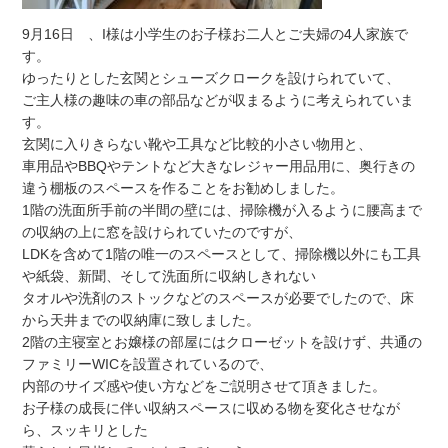
9月16日 、I様は小学生のお子様お二人とご夫婦の4人家族で
す。
ゆったりとした玄関とシューズクロークを設けられていて、
ご主人様の趣味の車の部品などが収まるように考えられていま
す。
玄関に入りきらない靴や工具など比較的小さい物用と、
車用品やBBQやテントなど大きなレジャー用品用に、奥行きの
違う棚板のスペースを作ることをお勧めしました。
1階の洗面所手前の半間の壁には、掃除機が入るように腰高まで
の収納の上に窓を設けられていたのですが、
LDKを含めて1階の唯一のスペースとして、掃除機以外にも工具
や紙袋、新聞、そして洗面所に収納しきれない
タオルや洗剤のストックなどのスペースが必要でしたので、床
から天井までの収納庫に致しました。
2階の主寝室とお嬢様の部屋にはクローゼットを設けず、共通の
ファミリーWICを設置されているので、
内部のサイズ感や使い方などをご説明させて頂きました。
お子様の成長に伴い収納スペースに収める物を変化させなが
ら、スッキリとした