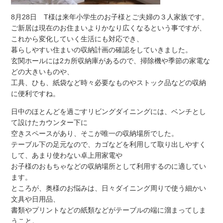
8月28日 T様は来年小学生のお子様とご夫婦の３人家族です。
ご新居は現在のお住まいよりかなり広くなるという事ですが、
これから変化していく生活にも対応でき、
暮らしやすい住まいの収納計画の確認をしていきました。
玄関ホールには2カ所収納庫があるので、掃除機や季節の家電な
どの大きいものや、
工具、ひも、紙袋など時々必要なものやストック品などの収納
に便利ですね。
日中のほとんどを過ごすリビングダイニングには、ベンチとし
て設けたカウンター下に
空きスペースがあり、そこが唯一の収納場所でした。
テーブル下の足元なので、カゴなどを利用して取り出しやすく
して、あまり使わない卓上用家電や
お子様のおもちゃなどの収納場所として利用するのに適してい
ます。
ところが、奥様のお悩みは、日々ダイニング周りで使う細かい
文具や日用品、
書類やプリントなどの紙類などがテーブルの端に溜まってしま
うこと。