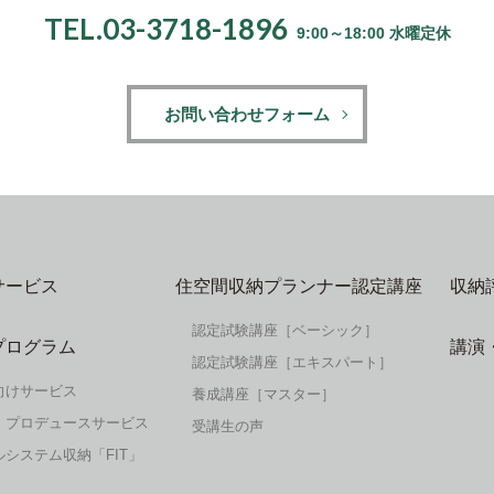
TEL.03-3718-1896
9:00～18:00 水曜定休
お問い合わせフォーム
サービス
住空間収納プランナー認定講座
収納
認定試験講座［ベーシック］
プログラム
講演
認定試験講座［エキスパート］
向けサービス
養成講座［マスター］
・プロデュースサービス
受講生の声
システム収納「FIT」