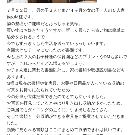
７月１２日 、男の子２人とまだ４ヶ月の女の子一人の５人家
族のM様です。
物の整理がご趣味だとおっしゃる奥様。
買い物はお好きだそうですが、新しく買ったら古い物は簡単に
処分をされるようで
今でもすっきりした生活を送っていらっしゃいます。
今回大きなテーマになったのが書類です。
今も上の２人のお子様達の保育園などのプリントやDMも多いで
すが、これからどんどん増えるでしょう。
お子さん達に関わる書類以外に、家の書類や取扱説明書なども
あります。
M様は現在の書類や文房具、お薬や日用品が入っている収納の
写真をお持ちになられていたため、
今の分量が大体把握できたのでとても助かりました。
お写真を拝見しているとやはり引き出し収納が多かったため、
ご新居でもダイニングの近くに、引き出しをたくさん、
そして書類も十分収納ができる家具をご提案させていただきま
した。
頻繁に見られる書類はここにまとめて収納できれば良いです。