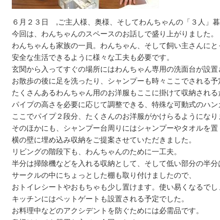
６月２３日 ,ご主人様、奥様、そしてわんちゃんの「３人」暮
今回は、わんちゃんのスペースのお話しで盛り上がりました。
わんちゃんも家族の一員。わんちゃん、そして飼い主さんにと
安全な生活できるように様々な工夫も必要です。
玄関から入ってすぐの場所にはわんちゃん専用の洗面台が設置
お散歩の後に足を洗ったり、シャンプーも時々ここでされる予
たくさんあるわんちゃん用のお洋服もここに掛けて収納される
パイプの高さを必要に応じて調整できる、特殊な可動式のハン
ここでパイプ２段分、たくさんのお洋服がかけらるようになり
そのほかにも、シャンプー台周りにはシャンプーやタオルを置
横の壁に埋め込み収納をご提案させていただきました。
リビングの階段下も、わんちゃんのために一工夫。
半分は掃除機などを入れる収納として、そして低い部分の半分
サークルの中にちょっとした棚も取り付けましたので、
おトイレシートやおもちゃも少し置けます。使い易くなるでし
キッチンにはペットゲートも設置される予定でした。
お料理中などのアクシデントを防ぐためには必需品です。