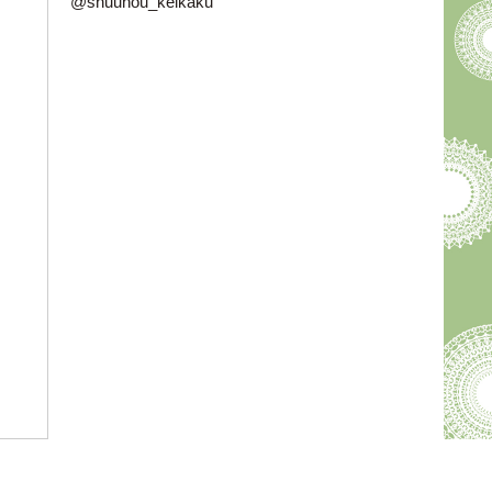
@shuunou_keikaku