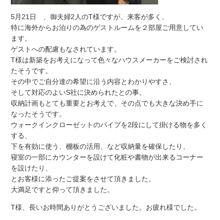
5月21日 、御夫婦2人のT様ですが、来客が多く、
特に海外からお泊りの為のゲストルームを２部屋ご用意してい
ます。
ゲストへの配慮もなされています。
T様は新築をお考えになって色々なハウスメーカーをご検討され
たそうです。
その中でご自分達の希望に沿う内容とわかりやすさ、
そして対応のよいS社に決められたとの事。
収納計画もとても重要とお考えで、その点でも大きな決め手に
なったそうです。
ウォークインクローゼットのパイプを2段にして掛ける物を多く
する、
下を有効に使う、棚板の活用、など収納量を確保したり、
寝室の一部にカウンターを設けて化粧や書物が出来るコーナー
を設けたり、
とお客様に添ったご提案をさせて頂きました。
大満足ですと仰って頂きました。
T様、長いお時間ありがとうございました。お疲れ様でした。