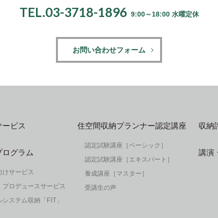
TEL.03-3718-1896
9:00～18:00 水曜定休
お問い合わせフォーム
サービス
住空間収納プランナー認定講座
収納
認定試験講座［ベーシック］
プログラム
講演
認定試験講座［エキスパート］
向けサービス
養成講座［マスター］
・プロデュースサービス
受講生の声
システム収納「FIT」