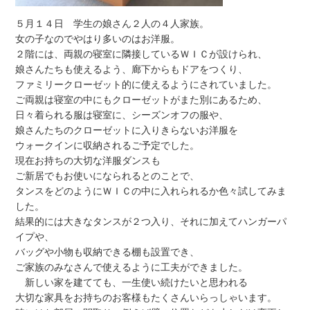
５月１４日 学生の娘さん２人の４人家族。
女の子なのでやはり多いのはお洋服。
２階には、両親の寝室に隣接しているＷＩＣが設けられ、
娘さんたちも使えるよう、廊下からもドアをつくり、
ファミリークローゼット的に使えるようにされていました。
ご両親は寝室の中にもクローゼットがまた別にあるため、
日々着られる服は寝室に、シーズンオフの服や、
娘さんたちのクローゼットに入りきらないお洋服を
ウォークインに収納されるご予定でした。
現在お持ちの大切な洋服ダンスも
ご新居でもお使いになられるとのことで、
タンスをどのようにＷＩＣの中に入れられるか色々試してみま
した。
結果的には大きなタンスが２つ入り、それに加えてハンガーパ
イプや、
バッグや小物も収納できる棚も設置でき、
ご家族のみなさんで使えるように工夫ができました。
新しい家を建てても、一生使い続けたいと思われる
大切な家具をお持ちのお客様もたくさんいらっしゃいます。