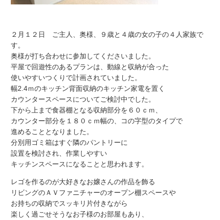
２月１２日 ご主人、奥様、９歳と４歳の女の子の４人家族で
す。
奥様が打ち合わせに参加してくださいました。
平屋で回遊性のあるプランは、動線と収納が合った
使いやすいつくりで計画されていました。
幅2.4ｍのキッチン背面収納のキッチン家電を置く
カウンタースペースについてご検討中でした。
下から上まで食器棚となる収納部分を６０ｃｍ、
カウンター部分を１８０ｃｍ幅の、コの字型のタイプで
進めることとなりました。
分別用ゴミ箱はすぐ隣のパントリーに
設置を検討され、作業しやすい
キッチンスペースになることと思われます。
レゴを作るのが大好きなお嬢さんの作品を飾る
リビングのＡＶファニチャーのオープン棚スペースや
お持ちの収納でスッキリ片付きながら
楽しく過ごせそうなお子様のお部屋もあり、