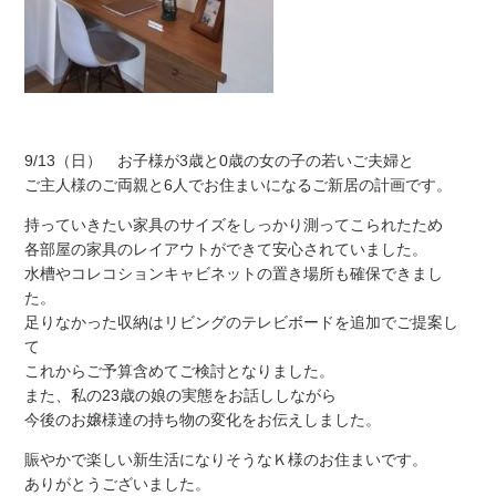
9/13（日） お子様が3歳と0歳の女の子の若いご夫婦と
ご主人様のご両親と6人でお住まいになるご新居の計画です。
持っていきたい家具のサイズをしっかり測ってこられたため
各部屋の家具のレイアウトができて安心されていました。
水槽やコレコションキャビネットの置き場所も確保できまし
た。
足りなかった収納はリビングのテレビボードを追加でご提案し
て
これからご予算含めてご検討となりました。
また、私の23歳の娘の実態をお話ししながら
今後のお嬢様達の持ち物の変化をお伝えしました。
賑やかで楽しい新生活になりそうなＫ様のお住まいです。
ありがとうございました。