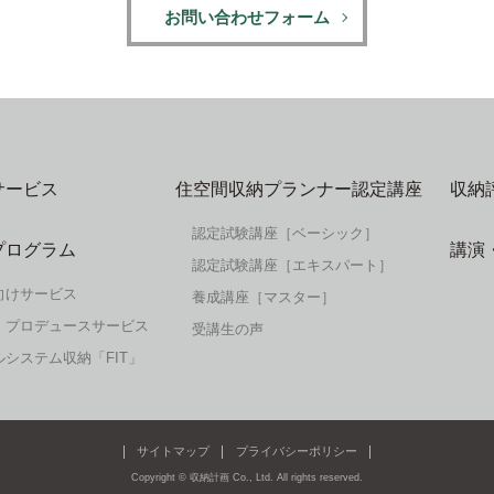
お問い合わせフォーム
サービス
住空間収納プランナー認定講座
収納
認定試験講座［ベーシック］
プログラム
講演
認定試験講座［エキスパート］
向けサービス
養成講座［マスター］
・プロデュースサービス
受講生の声
システム収納「FIT」
サイトマップ
プライバシーポリシー
Copyright © 収納計画 Co., Ltd.
All rights reserved.